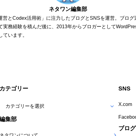
ネタワン編集部
運営とCodex活用術」に注力したブログとSNSを運営。ブログ
実務経験を積んだ後に、2013年からブロガーとしてWordPre
しています。
カテゴリー
SNS
X.com
カ
Facebo
テ
編集部
ゴ
ブログ
ネタワンについて
リー