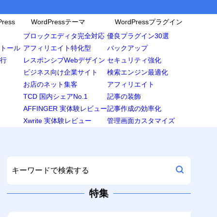
ress
WordPressテーマ
WordPressプラグイン
ブロックエディタ完全対応
優良プラグイン30選
ンストール
アフィリエイト特化型
バックアップ
移行
レスポンシブWebデザイン
セキュリティ強化
ビジネス向け企業サイト
検索エンジン最適化
お店のネット集客
アフィリエイト
TCD 国内シェアNo.1
記事の装飾
AFFINGER 実体験レビュー
記事作成の効率化
Xwrite 実体験レビュー
管理画面カスタマイズ
特集