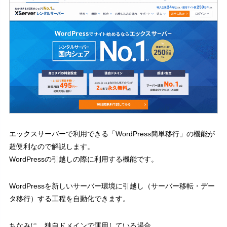
バックアップ必須
2.2
3
事前準備
移行作業の流れ
3.1
移行元WordPressのログイン情報を用意する
3.2
WordPressのログイン情報
3.2.1
WordPressをバックアップする（移行元）
3.3
データベースをバックアップ
3.3.1
バックアップ対象
3.3.2
Web領域のデータをバックアップ
3.3.3
エックスサーバーで利用できる「WordPress簡単移行」の機能が
バックアップ対象
3.3.4
超便利なので解説します。
WordPressの引越しの際に利用する機能です。
プラグインを全て停止する（移行元）
3.4
やるべきこと
3.4.1
WordPressを新しいサーバー環境に引越し（サーバー移転・デー
ネームサーバーは最後に変更する
3.5
タ移行）する工程を自動化できます。
4
エックスサーバーにドメイン設定を追加する
サーバーパネルにログインする
ちなみに、独自ドメインで運用している場合、
4.1