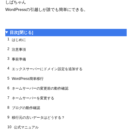
しばちゃん
移行済みWordPress一覧
5.6
WordPressの引越しが誰でも簡単にできる。
次にやるべきこと
5.7
6
ネームサーバーの変更前の動作確認
目次
[閉じる]
7
ネームサーバーを変更する
1
はじめに
XServerアカウントにログインする
7.1
2
注意事項
XServerアカウント
7.1.1
3
事前準備
ネームサーバー設定
7.2
4
エックスサーバーにドメイン設定を追加する
確認画面
7.3
5
WordPress簡単移行
変更完了
7.4
6
ネームサーバーの変更前の動作確認
8
ブログの動作確認
7
移行済みWordPress一覧
ネームサーバーを変更する
8.1
プラグインの有効化・再設定
8.2
8
ブログの動作確認
レンタルサーバの設定を調整する
8.3
9
移行元の古いデータはどうする？
ディレクトリ構造を変更する場合
8.4
10
公式マニュアル