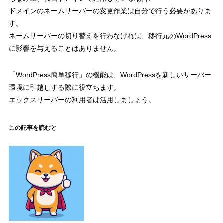
ドメインのネームサーバーの変更作業は自分で行う必要がありま
新サーバーパネル
4.2
す。
ドメイン設定を追加する（移行先）
4.3
ネームサーバーの切り替えを行わなければ、移行元のWordPress
新サーバーパネル
4.3.1
に影響を与えることはありません。
ドメインを追加
4.3.2
「WordPress簡単移行」の機能は、WordPressを新しいサーバー
ドメインの追加完了
4.3.3
環境に引越しする際に役立ちます。
ドメイン設定（詳細）
4.3.4
エックスサーバーの利用者は活用しましょう。
ドメイン設定の補足説明
4.3.5
5
WordPress簡単移行
この記事を読むと
WordPress簡単移行を利用する（移行先）
5.1
WordPressのログイン情報
5.1.1
WordPress簡単移行
5.2
WordPress移行に必要な情報を入力
5.3
データ移行の進行中
5.4
データ移行の完了
5.5