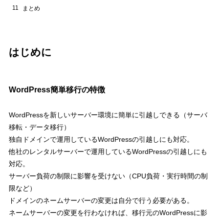
9
移行元の古いデータはどうする？
11
まとめ
10
公式マニュアル
11
まとめ
はじめに
簡単移行の機能があるレンタルサーバー
11.1
オススメのレンタルサーバー
11.1.1
レンタルサーバーを探す
11.1.2
WordPress簡単移行の特徴
WordPressを新しいサーバー環境に簡単に引越しできる（サーバ
移転・データ移行）
独自ドメインで運用しているWordPressの引越しにも対応。
他社のレンタルサーバーで運用しているWordPressの引越しにも
対応。
サーバー負荷の制限に影響を受けない
（CPU負荷・実行時間の制
限など）
ドメインのネームサーバーの変更は自分で行う必要がある。
ネームサーバーの変更を行わなければ、移行元のWordPressに影