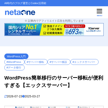
AI時代のブログ運営とCodex活用術
目次
MENU
※ 記事内でアフィリエイト広告を利用しています
1
はじめに
WordPress簡単移行の特徴
1.1
WordPress簡単移行とは？
1.2
動作要件
1.3
データ移行できる容量の目安
1.4
WordPress入門
#WordPress
#サーバー移転
#サーバー移設
#エックスサーバー
データ移行の対象外
1.5
#データ移行
簡単移行の機能があるレンタルサーバー
1.6
WordPress簡単移行のサーバー移転が便利
オススメのレンタルサーバー
1.6.1
すぎる【エックスサーバー】
レンタルサーバーを探す
1.6.2
2
注意事項
2026-07-15
2025-03-27
テスト環境で試す
2.1