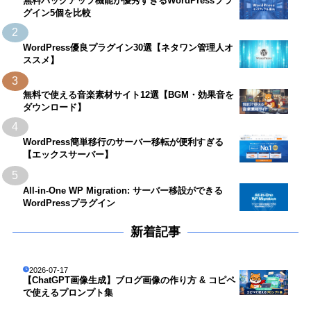
無料バックアップ機能が優秀すぎるWordPressプラ
グイン5個を比較
2
WordPress優良プラグイン30選【ネタワン管理人オ
ススメ】
3
無料で使える音楽素材サイト12選【BGM・効果音を
ダウンロード】
4
WordPress簡単移行のサーバー移転が便利すぎる
【エックスサーバー】
5
All-in-One WP Migration: サーバー移設ができる
WordPressプラグイン
新着記事
2026-07-17
【ChatGPT画像生成】ブログ画像の作り方 & コピペ
で使えるプロンプト集