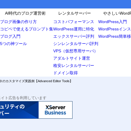
AI時代のブログ運営術
レンタルサーバー
やさしいWordP
ブログ画像の作り方
コストパフォーマンス
WordPress入門
コピペで使えるプロンプト集
WordPress運用に特化
WordPressイ
ブログ入門
エックスサーバー評判
WordPress簡単
5つの神ツール
シンレンタルサーバ評判
VPS（仮想専用サーバ）
ressのエディタをカスタマイズする理由
アダルトサイト運営
紹介
格安レンタルサーバー
ドメイン取得
ditor Tools
タのカスタマイズ実践例【Advanced Editor Tools】
ディタの拡張手順
ストール＆有効化
エイト広告を利用しています
な使い方
ィタに機能を増やす
に記事を編集して使ってみる