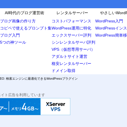
AI時代のブログ運営術
レンタルサーバー
やさしいWordP
ブログ画像の作り方
コストパフォーマンス
WordPress入門
コピペで使えるプロンプト集
WordPress運用に特化
WordPressイ
ブログ入門
エックスサーバー評判
WordPress簡単
5つの神ツール
シンレンタルサーバ評判
VPS（仮想専用サーバ）
グインが優れていること
アダルトサイト運営
有料版の違い
格安レンタルサーバー
注意点
ドメイン取得
One SEO: 検索エンジンに最適化できるWordPressプラグイン
Oに関するよくある勘違い
Oの効果はすぐに出ません
エイト広告を利用しています
されるHTMLコードを確認する
グの表示が遅くなることがある？