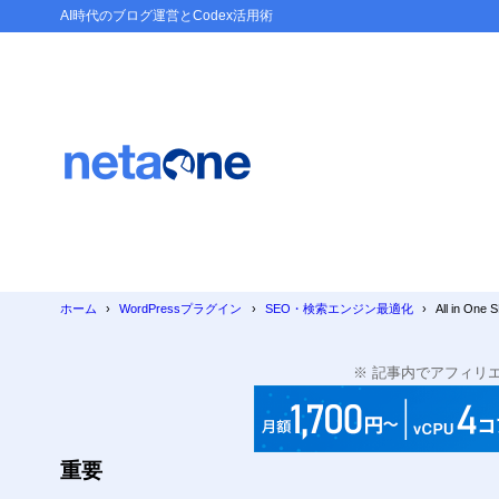
AI時代のブログ運営とCodex活用術
目次
1
はじめに
このプラ
1.1
無料版と
1.2
使用上の
1.3
ホーム
WordPressプラグイン
SEO・検索エンジン最適化
All in 
SE
1.3.1
SE
1.3.2
※ 記事内でアフィリ
出力
1.3.3
悪い評判
1.4
重要
ブロ
1.4.1