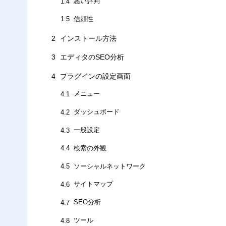
悪い評判
1.4
信頼性
1.5
2
インストール方法
3
エディタのSEO分析
4
プラグインの設定画面
メニュー
4.1
ダッシュボード
4.2
一般設定
4.3
検索の外観
4.4
ソーシャルネットワーク
4.5
サイトマップ
4.6
SEO分析
4.7
ツール
4.8