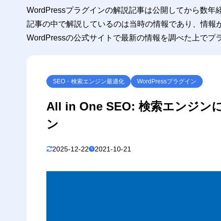
日本
1.4.2
WordPressプラグインの解説記事は公開してから数
記事の中で解説しているのは当時の情報であり、情報
信頼性
1.5
WordPressの公式サイトで最新の情報を調べた上で
2
インストール
3
エディタのSE
4
プラグインの
SEO・検索エンジン最適化
WordPressプラグイン
メニュー
4.1
All in One SEO: 検索エン
ダッシュ
4.2
ン
一般設定
4.3
2025-12-22
2021-10-21
ウェ
4.3.1
パン
4.3.2
RS
4.3.3
検索の外
4.4