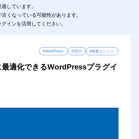
語翻訳の精度が低い
年経過しています。
が古くなっている可能性があります。
プラグインを活用してください。
方法
O分析
設定画面
#WordPress
#SEO
#検索エンジン
ジンに最適化できるWordPressプラグイ
ボード
ブマスターツール
くずリスト
Sコンテンツ
観