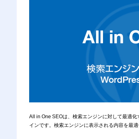
ソーシャ
4.5
サイトマ
4.6
SEO分析
4.7
サイ
4.7.1
ツール
4.8
5
公式マニュア
6
まとめ
7
参考
All in One SEOは、検索エンジンに対して最適
インです。検索エンジンに表示される内容を最適