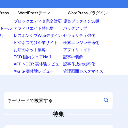
ress
WordPressテーマ
WordPressプラグイン
ブロックエディタ完全対応
優良プラグイン30選
ンストール
アフィリエイト特化型
バックアップ
移行
レスポンシブWebデザイン
セキュリティ強化
ビジネス向け企業サイト
検索エンジン最適化
お店のネット集客
アフィリエイト
TCD 国内シェアNo.1
記事の装飾
AFFINGER 実体験レビュー
記事作成の効率化
Xwrite 実体験レビュー
管理画面カスタマイズ
特集