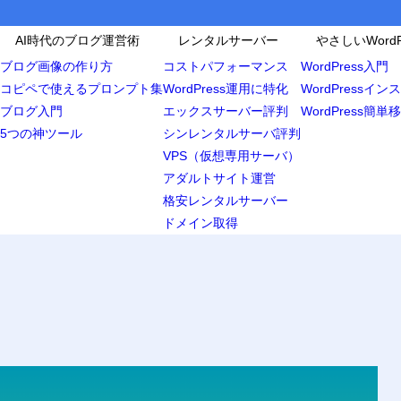
AI時代のブログ運営術
レンタルサーバー
やさしいWordP
ブログ画像の作り方
コストパフォーマンス
WordPress入門
コピペで使えるプロンプト集
WordPress運用に特化
WordPressイ
ブログ入門
エックスサーバー評判
WordPress簡単
5つの神ツール
シンレンタルサーバ評判
VPS（仮想専用サーバ）
アダルトサイト運営
格安レンタルサーバー
ドメイン取得