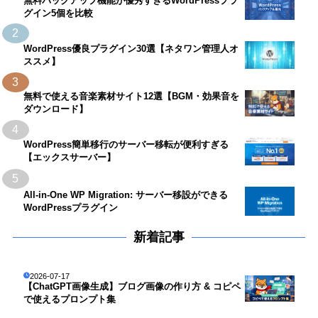
無料バックアップ機能が優秀すぎるWordPressプラ
グイン5個を比較
2
WordPress優良プラグイン30選【ネタワン管理人オ
ススメ】
3
無料で使える音楽素材サイト12選【BGM・効果音を
ダウンロード】
4
WordPress簡単移行のサーバー移転が便利すぎる
【エックスサーバー】
5
All-in-One WP Migration: サーバー移設ができる
WordPressプラグイン
新着記事
2026-07-17
【ChatGPT画像生成】ブログ画像の作り方 & コピペ
で使えるプロンプト集