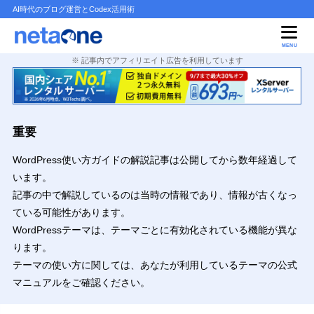
AI時代のブログ運営とCodex活用術
目次
MENU
※ 記事内でアフィリエイト広告を利用しています
1
はじめに
メニュー機能とは？
1.1
管理画面の場所
1.2
重要
2
メニュー機能の使い方
WordPress使い方ガイドの解説記事は公開してから数年経過して
メニュー編集画面の使い方
2.1
います。
メニュー文言とリンク先URLの設定
2.2
記事の中で解説しているのは当時の情報であり、情報が古くなっ
固定ページ
2.2.1
ている可能性があります。
WordPressテーマは、テーマごとに有効化されている機能が異な
リンク
2.2.2
ります。
カテゴリー
2.2.3
テーマの使い方に関しては、あなたが利用しているテーマの公式
グローバルメニューの登録
2.3
マニュアルをご確認ください。
ウィジェットで表示する
2.4