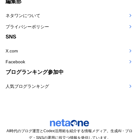
テ
編集部
ゴ
ネタワンについて
リー
プライバシーポリシー
SNS
X.com
Facebook
ブログランキング参加中
人気ブログランキング
AI時代のブログ運営とCodex活用術を紹介する情報メディア。生成AI・ブロ
グ・SNSの運用に役立つ情報を発信しています。